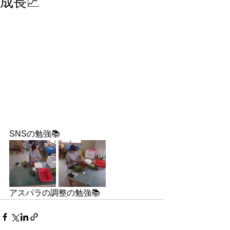
成長📈
SNSの勉強📚️
アスパラの調整の勉強📚️