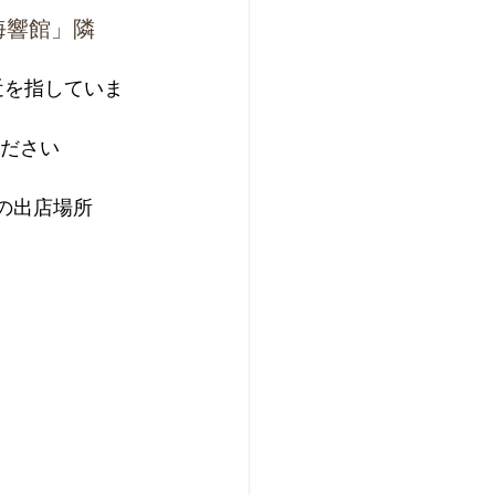
海響館」隣
付近を指していま
ださい
の出店場所