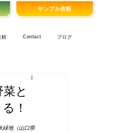
サンプル依頼
Contact
依頼
ブログ
野菜と
くる！
水緑地（山口県