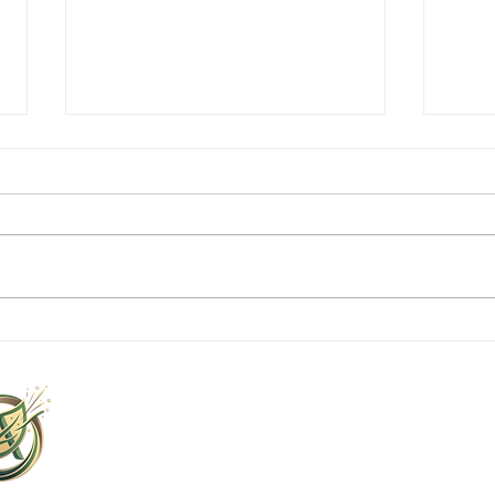
シェフ契約農園が提供する新
野菜
鮮な食材の魅力
14
Ag
山口
TEL