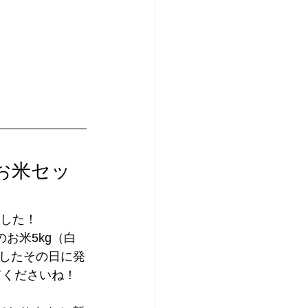
＋お米セッ
ました！
のお米5kg（白
したその日に発
てくださいね！