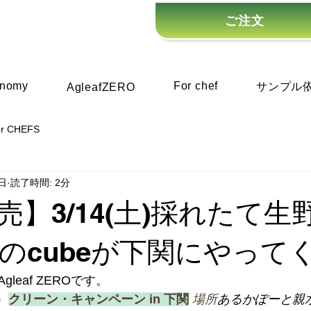
ご注文
onomy
For chef
サンプル
AgleafZERO
or CHEFS
日
読了時間: 2分
売】3/14(土)採れたて生
のcubeが下関にやって
leaf ZEROです。
）
クリーン・キャンペーン in 下関
場所
あるかぽーと親