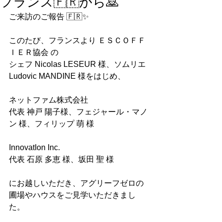
フランス🇫🇷から🙇
ご来訪のご報告 🇫🇷✨
このたび、フランスより ＥＳＣＯＦＦ
ＩＥＲ協会 の
シェフ Nicolas LESEUR 様、ソムリエ 
Ludovic MANDINE 様をはじめ、
ネットファム株式会社
代表 神戸 陽子様、フェジャール・マノ
ン 様、フィリップ 萌 様
InnovatIon Inc.
代表 石原 多恵 様、坂田 聖 様
にお越しいただき、アグリーフゼロの
圃場やハウスをご見学いただきまし
た。