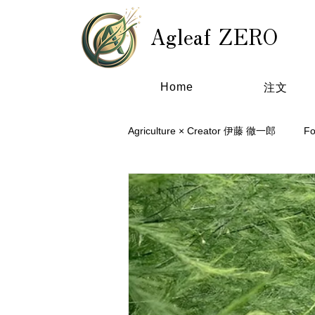
Agleaf ZERO
Home
注文
Agriculture × Creator 伊藤 徹一郎
F