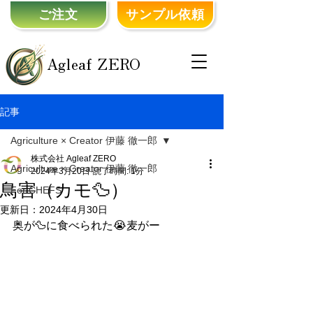
ご注文
サンプル依頼
Agleaf ZERO
記事
Agriculture × Creator 伊藤 徹一郎
株式会社 Agleaf ZERO
Agriculture × Creator 伊藤 徹一郎
2024年3月20日
読了時間: 1分
鳥害（カモ🦆）
For CHEFS
更新日：
2024年4月30日
奥が🦆に食べられた😭麦がー