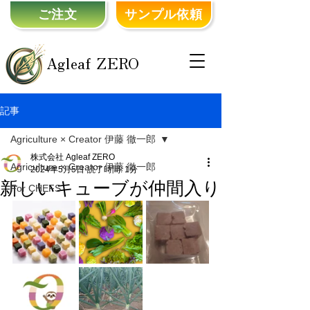
ご注文
サンプル依頼
Agleaf ZERO
記事
Agriculture × Creator 伊藤 徹一郎
株式会社 Agleaf ZERO
Agriculture × Creator 伊藤 徹一郎
2024年5月5日
読了時間: 1分
新しいキューブが仲間入り
For CHEFS