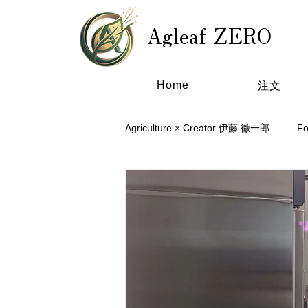
Agleaf ZERO
Home
注文
Agriculture × Creator 伊藤 徹一郎
F