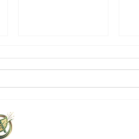
シェフ契約農園が提供する新
【限
鮮な食材の魅力
て生
下関
Ag
山口