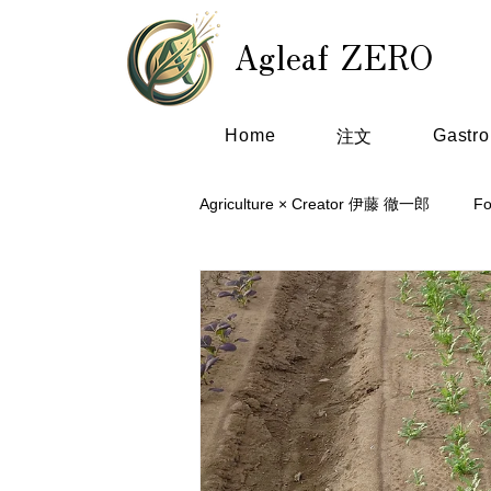
Agleaf ZERO
Home
Gastr
注文
Agriculture × Creator 伊藤 徹一郎
F