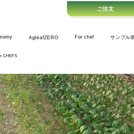
ご注文
onomy
For chef
サンプル
AgleafZERO
or CHEFS