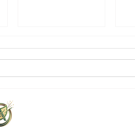
シェフ契約農園が提供する新
【限
鮮な食材の魅力
て生
下関
Ag
山口
TEL