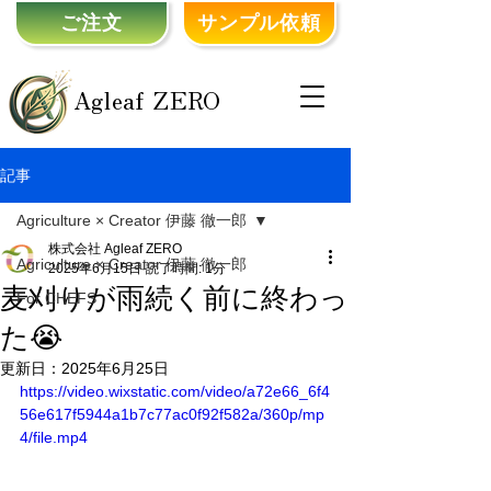
ご注文
サンプル依頼
Agleaf ZERO
記事
Agriculture × Creator 伊藤 徹一郎
株式会社 Agleaf ZERO
Agriculture × Creator 伊藤 徹一郎
2025年6月15日
読了時間: 1分
麦刈りが雨続く前に終わっ
For CHEFS
た😭
更新日：
2025年6月25日
https://video.wixstatic.com/video/a72e66_6f4
56e617f5944a1b7c77ac0f92f582a/360p/mp
4/file.mp4