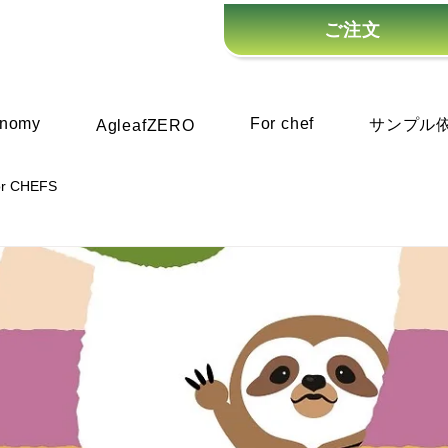
ご注文
onomy
For chef
サンプル
AgleafZERO
or CHEFS