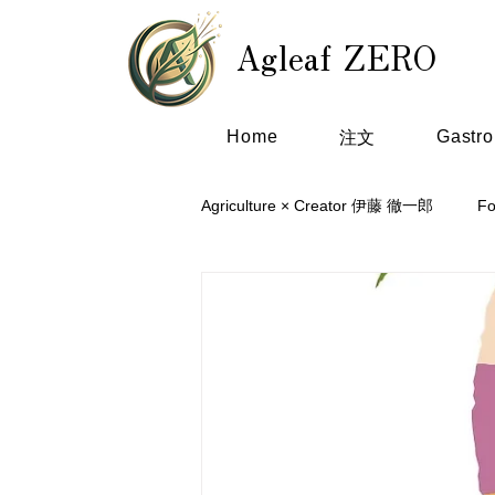
Agleaf ZERO
Home
Gastr
注文
Agriculture × Creator 伊藤 徹一郎
F