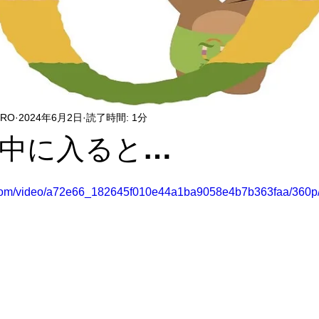
ERO
2024年6月2日
読了時間: 1分
中に入ると…
ic.com/video/a72e66_182645f010e44a1ba9058e4b7b363faa/360p/