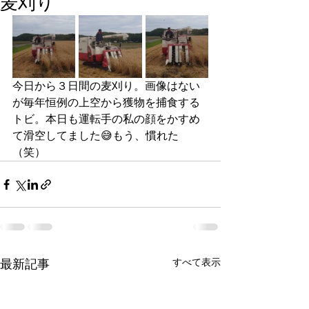
麦刈り
今日から３日間の麦刈り。画像はない
が毎年恒例の上空から獲物を捕食する
トビ。本日も運転手の私の顔をかすめ
て滑空してました😅もう、慣れた
（笑）
すべて表示
最新記事