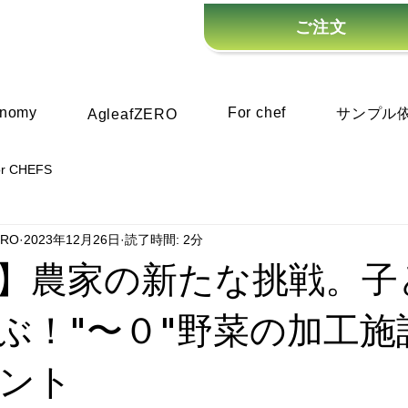
ご注文
onomy
For chef
サンプル
AgleafZERO
or CHEFS
ERO
2023年12月26日
読了時間: 2分
】農家の新たな挑戦。子
ぶ！"〜０"野菜の加工施
ント