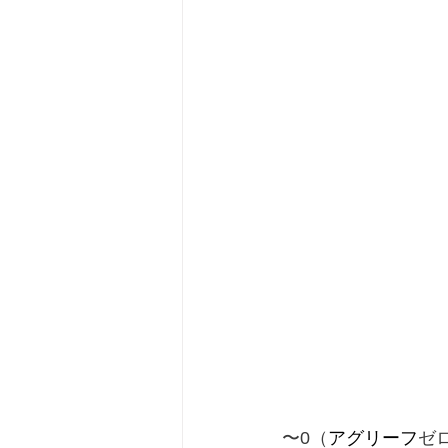
〜0（
アグリーフ
ゼ