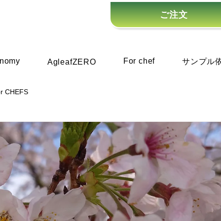
ご注文
onomy
For chef
サンプル
AgleafZERO
or CHEFS