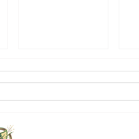
シェフ契約農園が提供する新
【限
鮮な食材の魅力
て生
下関
Ag