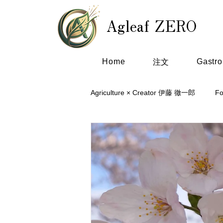
Agleaf ZERO
Home
Gastr
注文
Agriculture × Creator 伊藤 徹一郎
F