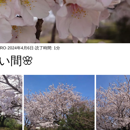
ERO
2024年4月6日
読了時間: 1分
い間🌸