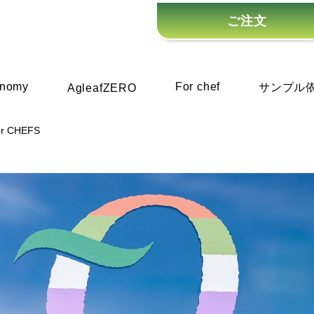
ご注文
onomy
For chef
サンプル
AgleafZERO
or CHEFS