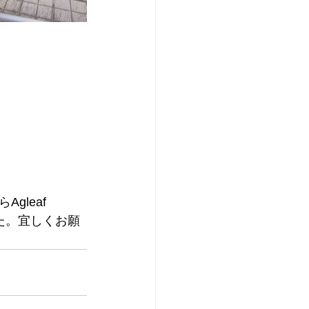
eaf  
た。宜しくお願