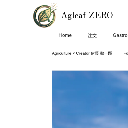
Agleaf ZERO
Home
Gastr
注文
Agriculture × Creator 伊藤 徹一郎
F